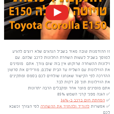
זו ההזדמנות טובה מאוד בשביל הנהגים שלא רוצים להגיע
למוסך בשביל לעשות השחרת החלונות לרכב שלהם. עם
וילונות ההשחרה טרוקוט אין בזה שום צורך. אתם מזמינים
את הווילונות עם השליח עד הבית שלכם, מורידים את סרטון
ההדרכה לפי הקישור שאנחנו שולחים לכם בסמס ומתקינים
את הווילונות תוך 20 דקות לבד.
אתם מזמינים מוצר אחד ומקבלים הרבה יתרונות
✅ הגנה מפני קרני השמש 85%
✅
הפחתת חום ברכב ב-36%
✅ אפשרות
להוריד ולהחזיר את ההשחרה
לפי הצורך וכשבא
לכם